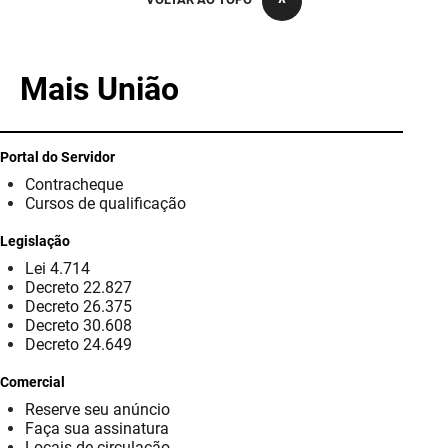
PBGÁS
PB Saúde
Mais União
PBTUR
PBPREV
Portal do Servidor
Contracheque
Projeto Cooperar
Cursos de qualificação
PROCASE
Legislação
Lei 4.714
PROCON
Decreto 22.827
Decreto 26.375
Polícia Militar
Decreto 30.608
Decreto 24.649
Polícia Civil
Comercial
Reserve seu anúncio
Rádio Tabajara
Faça sua assinatura
Locais de circulação