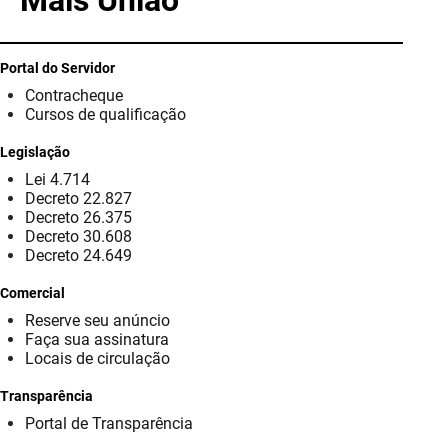
Mais União
PBGÁS
PB Saúde
Portal do Servidor
Contracheque
PBTUR
Cursos de qualificação
PBPREV
Legislação
Lei 4.714
Projeto Cooperar
Decreto 22.827
Decreto 26.375
PROCASE
Decreto 30.608
Decreto 24.649
PROCON
Comercial
Reserve seu anúncio
Polícia Militar
Faça sua assinatura
Locais de circulação
Polícia Civil
Transparência
Rádio Tabajara
Portal de Transparência