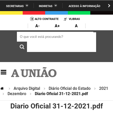
SECRETARIAS
INDIRETAS
ACESSO À INFORMAÇÃO
A União
Administração
IR
PARA
ALTO CONTRASTE
VLIBRAS
AESA
Administração Penitenciária
O
A-
A+
A
CONTEÚDO
ARPB
Agricultura Familiar e Desenvolvimento do Semiárido
O que você está procurando?
O que você está procurando?
Agevisa
Casa Civil do Governador
Cagepa
Casa Militar do Governador
Cehap
Ciência, Tecnologia, Inovação e Ensino Superior
Cinep
Comunicação Institucional
Codata
Controladoria Geral do Estado
Arquivo Digital
Diário Oficial do Estado
2021
Dezembro
Diario Oficial 31-12-2021.pdf
Companhia Docas
Cultura
Diario Oficial 31-12-2021.pdf
Corpo de Bombeiros
Desenvolvimento da Agropecuária e Pesca